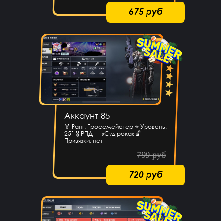
675 руб
Аккаунт 85
🏅 Ранг: Гроссмейстер ⭐ Уровень:
251 🎖 РПД — «Суд рока» 🔓
Привязки: нет
799 руб
720 руб