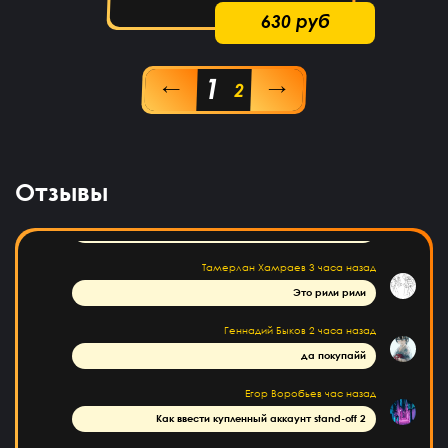
Даниил Смирнов
8 часов назад
630 руб
Как пополнить боланс
1
Саша Соколов
6 часов назад
←
→
2
Нет магаз не кидает все клево
ksgs
6 часов назад
привет всем
Отзывы
Хабиб Ашуров
4 часа назад
Ку всем
Тамерлан Хамраев
3 часа назад
Это рили рили
Геннадий Быков
2 часа назад
да покупайй
Егор Воробьев
час назад
Как ввести купленный аккаунт stand-off 2