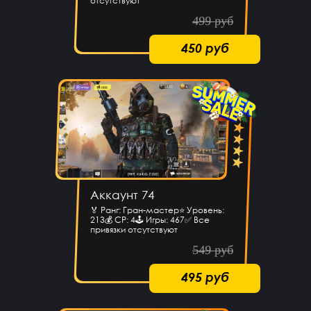
отсутствуют
499 руб
450 руб
Аккаунт 74
🏅 Ранг: Гран-мастер⭐️ Уровень:
213💰 CP: 4🕹 Игры: 467✅ Все
привязки отсутствуют
549 руб
495 руб