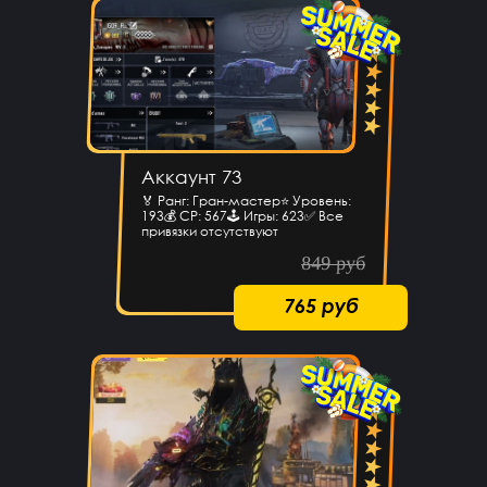
Аккаунт 73
🏅 Ранг: Гран-мастер⭐️ Уровень:
193💰 CP: 567🕹 Игры: 623✅ Все
привязки отсутствуют
849 руб
765 руб