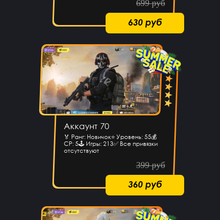
699 руб
630 руб
Аккаунт 70
🏅 Ранг: Новичок⭐️ Уровень: 55💰
CP: 5🕹 Игры: 213✅ Все привязки
отсутствуют
399 руб
360 руб