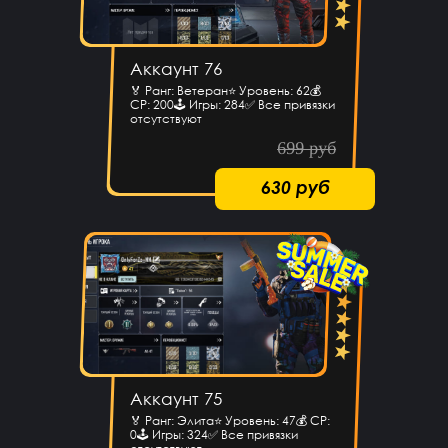
Аккаунт 76
🏅 Ранг: Ветеран⭐️ Уровень: 62💰
CP: 200🕹 Игры: 284✅ Все привязки
отсутствуют
699 руб
630 руб
Аккаунт 75
🏅 Ранг: Элита⭐️ Уровень: 47💰 CP:
0🕹 Игры: 324✅ Все привязки