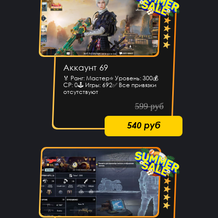
Аккаунт 69
🏅 Ранг: Мастер⭐️ Уровень: 300💰
CP: 0🕹 Игры: 692✅ Все привязки
отсутствуют
599 руб
540 руб
Лёша Бикметов
14 часов назад
привет ЕСЛИ МЫ ВИДЕТЕ МЕНЯ ТО ЭТО НЕ БОТ
Pizdavam
13 часов назад