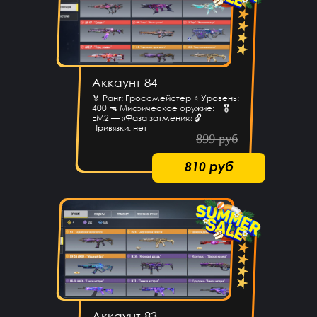
Аккаунт 84
🏅 Ранг: Гроссмейстер ⭐ Уровень:
400 🔫 Мифическое оружие: 1 🎖
EM2 — «Фаза затмения» 🔓
Привязки: нет
899 руб
810 руб
Аккаунт 83