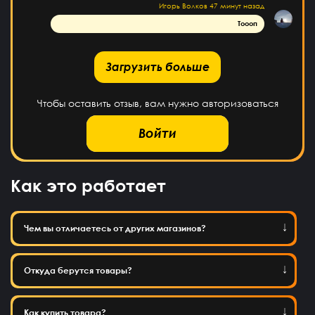
Игорь Волков
47 минут назад
Тоооп
рузить больше
Загрузить больше
Чтобы оставить отзыв, вам нужно авторизоваться
Войти
Как это работает
Чем вы отличаетесь от других магазинов?
Откуда берутся товары?
Как купить товара?