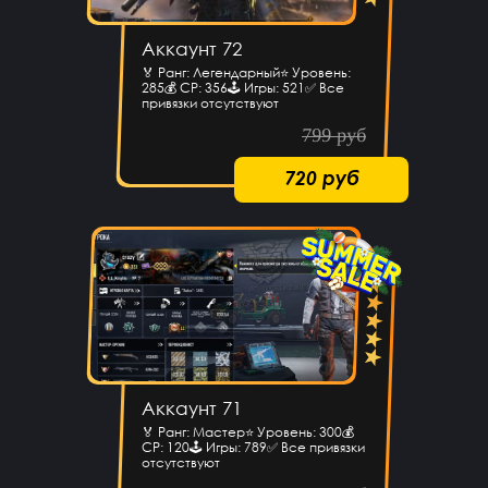
Аккаунт 72
🏅 Ранг: Легендарный⭐️ Уровень:
285💰 CP: 356🕹 Игры: 521✅ Все
привязки отсутствуют
799 руб
720 руб
Аккаунт 71
🏅 Ранг: Мастер⭐️ Уровень: 300💰
CP: 120🕹 Игры: 789✅ Все привязки
отсутствуют